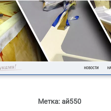
НОВОСТИ
Н
А
Т
В
Метка:
ай550
Ц