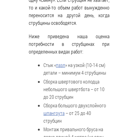
то и какой-то объем работ вынужденно
переносится на другой день, когда
струбцины освободятся.
Ниже приведена наша оценка
потребности в струбцинах при
определенных видах работ:
Стык «
пазл
» на узкой (10-14 см)
детали – минимум 4 струбцины
Сборка швертового колодца
небольшого швертбота – от 10
до 20 струбцин
Сборка большого двухслойного
шпангоута
– от 25 до 40
струбцин
Монтаж привального бруса на
лодке длиной 4 метра (на один