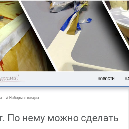
НОВОСТИ
Н
А
ты
// Наборы и товары
Т
В
т. По нему можно сделать
Ц