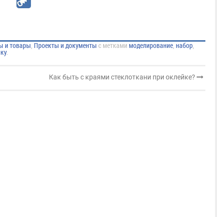
ы и товары
,
Проекты и документы
с метками
моделирование
,
набор
,
ку
.
Как быть с краями стеклоткани при оклейке?