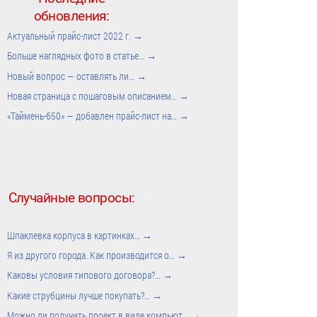
обновления:
Актуальный прайс-лист 2022 г.
→
Больше наглядных фото в статье…
→
Новый вопрос — оставлять ли…
→
Новая страница с пошаговым описанием…
→
«Таймень-650» — добавлен прайс-лист на…
→
Случайные вопросы:
Шпаклевка корпуса в картинках…
→
Я из другого города. Как производится о…
→
Каковы условия типового договора?…
→
Какие струбцины лучше покупать?…
→
Можно ли получить проект в виде компьют…
→