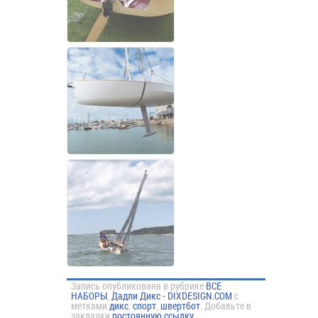
Запись опубликована в рубрике
ВСЕ
НАБОРЫ
,
Дадли Дикс - DIXDESIGN.COM
с
метками
дикс
,
спорт
,
швертбот
. Добавьте в
закладки
постоянную ссылку
.