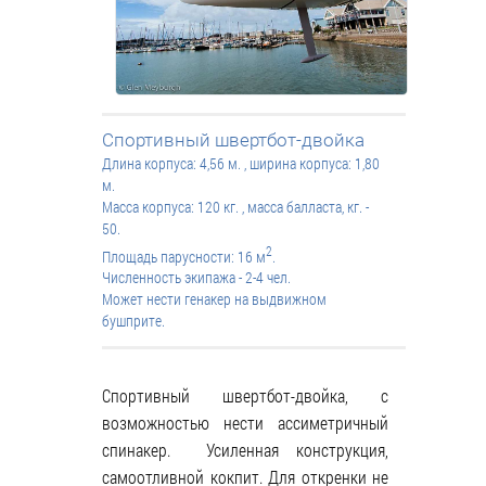
Спортивный швертбот-двойка
Длина корпуса: 4,56 м. , ширина корпуса: 1,80
м.
Масса корпуса: 120 кг. , масса балласта, кг. -
50.
2
Площадь парусности: 16 м
.
Численность экипажа - 2-4 чел.
Может нести генакер на выдвижном
бушприте.
Спортивный швертбот-двойка, с
возможностью нести ассиметричный
спинакер. Усиленная конструкция,
самоотливной кокпит. Для откренки не